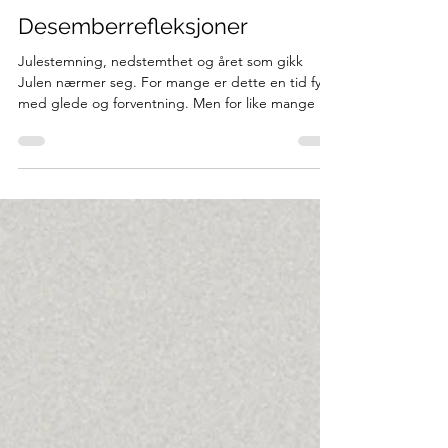
Sara Wegge
30. nov. 2025
2 min lesing
Desemberrefleksjoner
Julestemning, nedstemthet og året som gikk
Julen nærmer seg. For mange er dette en tid fylt
med glede og forventning. Men for like mange –
inkludert meg selv – bringer denne perioden også
med seg en annen stemning, som melankoli og
nedstemthet. Samfunnet setter høye
forventninger til julen. Alt skal skinne og være
perfekt. Dette øker stresset, og følelsen av å ikke
strekke til er ofte til stede. Å finne ro er en viktig i
denne tiden . Kanskje må jeg stanse letingen etter
det