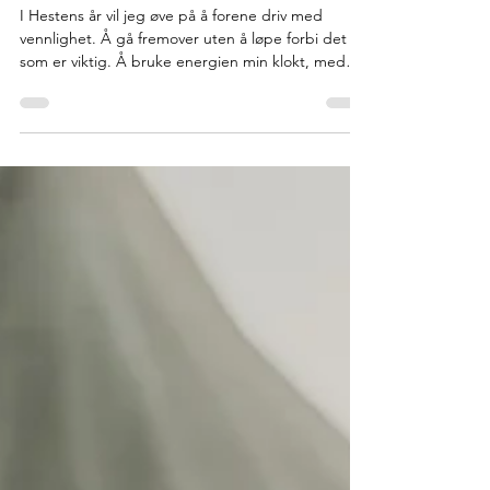
Vennlighet som praksis
I Hestens år vil jeg øve på å forene driv med
vennlighet. Å gå fremover uten å løpe forbi det
som er viktig. Å bruke energien min klokt, med
respekt for egne grenser og andres. Som Sharon
Salzberg sier: «Vår kapasitet for vennlighet er langt
større enn vi tror.» Vennlighet er ikke noe mykt og
passivt – det er en aktiv kraft. En måte å leve mer
helhjertet, modig og sant på. Jeg vil forsøke å la
2026 få være et år for fremdrift med varme. Styrke
med mildhet.