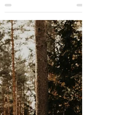
årshjul
Vi mennesker er uløselig knyttet til naturen og
livets sykluser, selv om vi i vår moderne verden ofte
glemmer det. Å leve i takt med disse syklusene –
fra årstidenes skifter til vår egen biologiske rytme –
er avgjørende for både vår fysiske og mentale
velvære.