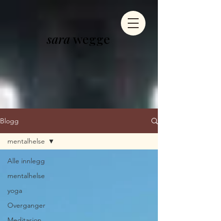
sara
wegge
Blogg
mentalhelse
Alle innlegg
mentalhelse
yoga
Overganger
Meditasjon