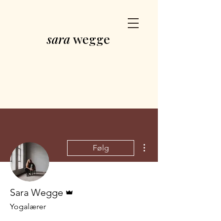
sara
wegge
Flere handlinger
Følg
Admin
Sara Wegge
Yogalærer