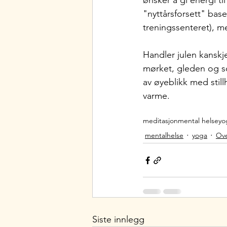
ønsker å gi energi t
"nyttårsforsett" base
treningssenteret), m
Handler julen kanskj
mørket, gleden og so
av øyeblikk med stil
varme.
meditasjon
mental helse
yo
mentalhelse
yoga
Ov
Siste innlegg