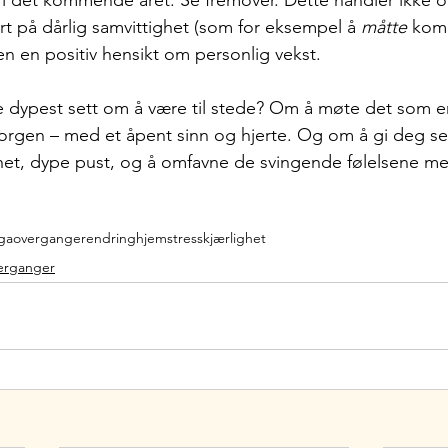
il i det kommende året. Se fremover. Dette handler ikke 
rt på dårlig samvittighet (som for eksempel å 
måtte
 kom
en en positiv hensikt om personlig vekst.
e dypest sett om å være til stede? Om å møte det som er 
rgen – med et åpent sinn og hjerte. Og om å gi deg sel
lhet, dype pust, og å omfavne de svingende følelsene m
ga
overganger
endring
hjem
stress
kjærlighet
erganger