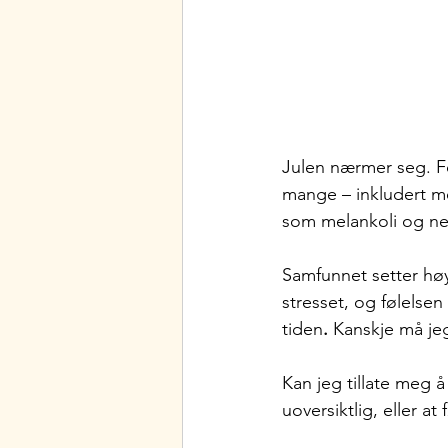
Julen nærmer seg. Fo
mange – inkludert m
som melankoli og n
Samfunnet setter høye
stresset, og følelsen 
tiden
. 
Kanskje må jeg
Kan jeg tillate meg å 
uoversiktlig, eller a