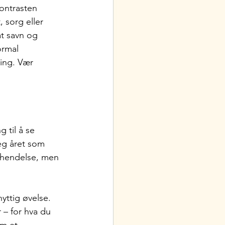
ontrasten 
sorg eller 
t savn og 
ormal 
ning. Vær 
 til å se 
eg året som 
t hendelse, men 
ttig øvelse. 
 – for hva du 