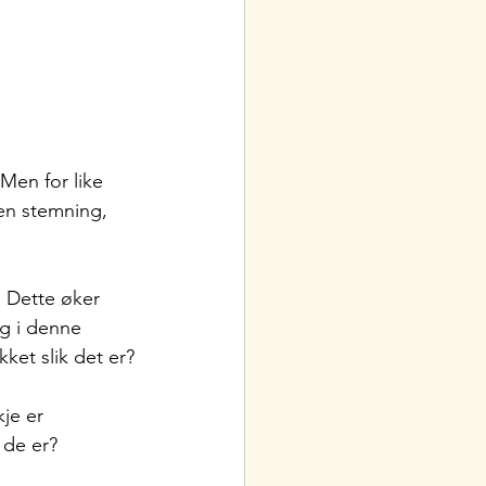
Men for like 
en stemning, 
. Dette øker 
tig i denne
ket slik det er?
kje er 
 de er?