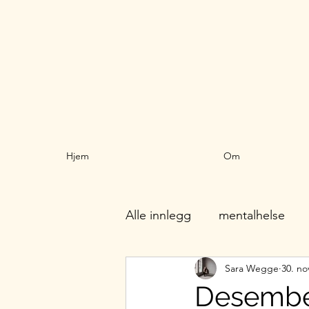
Hjem
Om
Alle innlegg
mentalhelse
Sara Wegge
30. no
Desember