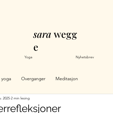
sara
wegg
e
Yoga
Nyhetsbrev
yoga
Overganger
Meditasjon
v. 2025
2 min lesing
refleksjoner