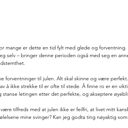
r mange er dette en tid fylt med glede og forventning. 
eg selv – bringer denne perioden også med seg en ann
edstemthet.
 forventninger til julen. Alt skal skinne og være perfekt
av å ikke strekke til er ofte til stede. Å finne ro er en vik
 stanse letingen etter det perfekte, og akseptere øyeblik
være tilfreds med at julen ikke er feilfri, at livet mitt kans
t følelsene mine svinger? Kan jeg godta ting nøyaktig som