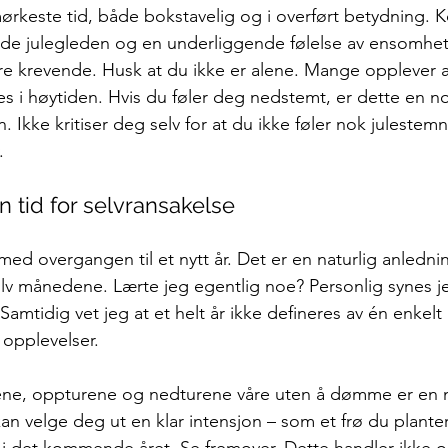
rkeste tid, både bokstavelig og i overført betydning. K
e julegleden og en underliggende følelse av ensomhet, 
e krevende. Husk at du ikke er alene. Mange opplever a
es i høytiden. Hvis du føler deg nedstemt, er dette en n
 Ikke kritiser deg selv for at du ikke føler nok julestem
.
n tid for selvransakelse
ed overgangen til et nytt år. Det er en naturlig anledning
tolv månedene. Lærte jeg egentlig noe? Personlig synes j
 Samtidig vet jeg at et helt år ikke defineres av én enkel
opplevelser.
ene, oppturene og nedturene våre uten å dømme er en ny
an velge deg ut en klar intensjon – som et frø du planter