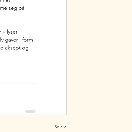
om et 
me seg på 
– lyset, 
v gaver i form 
ed aksept og 
Se alle